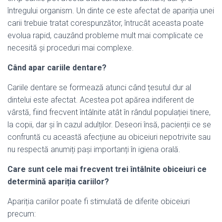
întregului organism. Un dinte ce este afectat de apariția unei
carii trebuie tratat corespunzător, întrucât aceasta poate
evolua rapid, cauzând probleme mult mai complicate ce
necesită și proceduri mai complexe.
Când apar cariile dentare?
Cariile dentare se formează atunci când țesutul dur al
dintelui este afectat. Acestea pot apărea indiferent de
vârstă, fiind frecvent întâlnite atât în rândul populației tinere,
la copii, dar și în cazul adulților. Deseori însă, pacienții ce se
confruntă cu această afecțiune au obiceiuri nepotrivite sau
nu respectă anumiți pași importanți în igiena orală.
Care sunt cele mai frecvent trei întâlnite obiceiuri ce
determină apariția cariilor?
Apariția cariilor poate fi stimulată de diferite obiceiuri
precum: