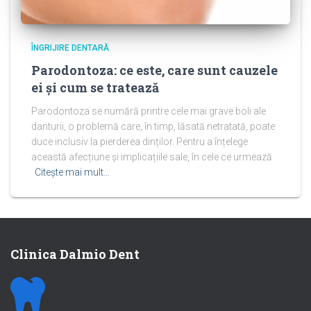
ÎNGRIJIRE DENTARĂ
Parodontoza: ce este, care sunt cauzele
ei și cum se tratează
Parodontoza se numără printre cele mai grave boli ale
danturii, o problemă care, în timp, lăsată netratată, poate
duce inclusiv la pierderea dinților. Pentru a înțelege
această afecțiune și implicațiile sale, în cele ce urmează
Citește mai mult…
Clinica Dalmio Dent