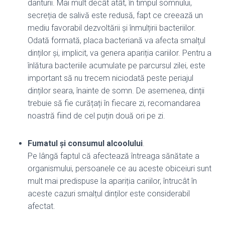
danturii. Mai mult decât atât, în timpul somnului,
secreția de salivă este redusă, fapt ce creează un
mediu favorabil dezvoltării și înmulțirii bacteriilor.
Odată formată, placa bacteriană va afecta smalțul
dinților și, implicit, va genera apariția cariilor. Pentru a
înlătura bacteriile acumulate pe parcursul zilei, este
important să nu trecem niciodată peste periajul
dinților seara, înainte de somn. De asemenea, dinții
trebuie să fie curățați în fiecare zi, recomandarea
noastră fiind de cel puțin două ori pe zi.
Fumatul și consumul alcoolului
.
Pe lângă faptul că afectează întreaga sănătate a
organismului, persoanele ce au aceste obiceiuri sunt
mult mai predispuse la apariția cariilor, întrucât în
aceste cazuri smalțul dinților este considerabil
afectat.