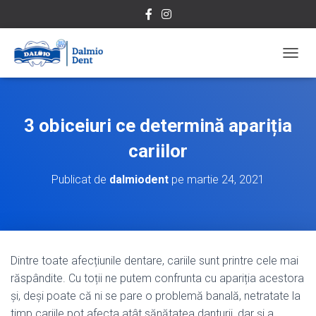
C
O
M
U
T
3 obiceiuri ce determină apariția
Ă
N
cariilor
A
V
Publicat de
dalmiodent
pe
martie 24, 2021
I
G
A
R
E
A
Dintre toate afecțiunile dentare, cariile sunt printre cele mai
răspândite. Cu toții ne putem confrunta cu apariția acestora
și, deși poate că ni se pare o problemă banală, netratate la
timp cariile pot afecta atât sănătatea danturii, dar și a