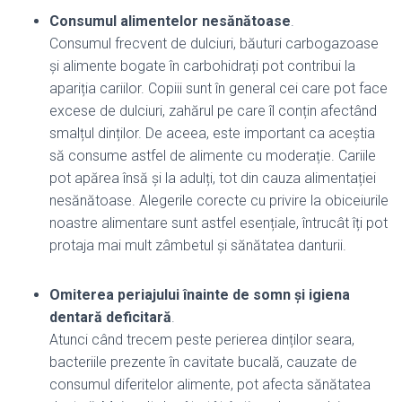
Consumul alimentelor nesănătoase
.
Consumul frecvent de dulciuri, băuturi carbogazoase
și alimente bogate în carbohidrați pot contribui la
apariția cariilor. Copiii sunt în general cei care pot face
excese de dulciuri, zahărul pe care îl conțin afectând
smalțul dinților. De aceea, este important ca aceștia
să consume astfel de alimente cu moderație. Cariile
pot apărea însă și la adulți, tot din cauza alimentației
nesănătoase. Alegerile corecte cu privire la obiceiurile
noastre alimentare sunt astfel esențiale, întrucât îți pot
protaja mai mult zâmbetul și sănătatea danturii.
Omiterea periajului înainte de somn și igiena
dentară deficitară
.
Atunci când trecem peste perierea dinților seara,
bacteriile prezente în cavitate bucală, cauzate de
consumul diferitelor alimente, pot afecta sănătatea