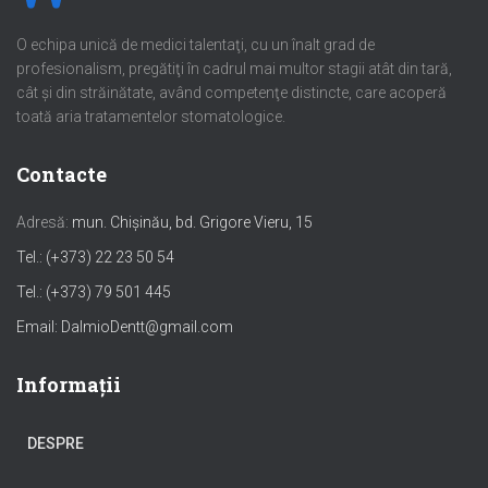
O echipa unică de medici talentaţi, cu un înalt grad de
profesionalism, pregătiţi în cadrul mai multor stagii atât din tară,
cât şi din străinătate, având competenţe distincte, care acoperă
toată aria tratamentelor stomatologice.
Contacte
Adresă:
mun. Chișinău, bd. Grigore Vieru, 15
Tel.: (+373) 22 23 50 54
Tel.: (+373) 79 501 445
Email: DalmioDentt@gmail.com
Informații
DESPRE