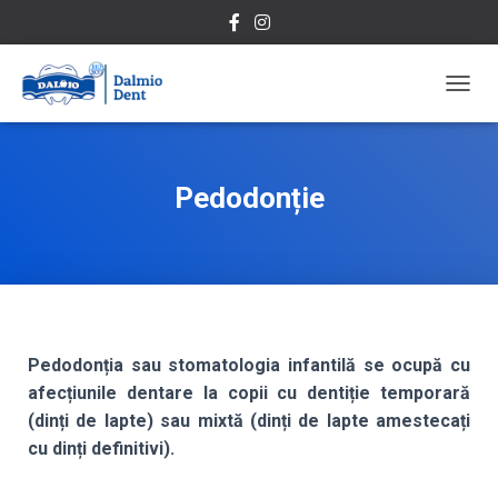
C
O
M
U
T
Pedodonție
Ă
N
A
V
I
G
A
R
Pedodonția sau stomatologia infantilă se ocupă cu
E
afecțiunile dentare la copii cu dentiție temporară
A
(dinți de lapte) sau mixtă (dinți de lapte amestecați
cu dinți definitivi).