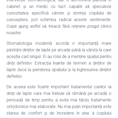
cabinet și un medic cu tact capabil să speculeze
curiozitatea specifică vârstei și dorința copilului de
cunoaștere, pot schimba radical aceste sentimente.
Copiii ajung astfel să treacă fără reținere pragul clinicii
noastre.
Stomatologia modernă acordă o importanță mare
păstrării dinților de lapte pe arcade până la vârsta la care
aceștia cad singuri. Ei au rolul de a menține spațiul pentru
dinții definitivi. Extracția înainte de termen a dinților de
lapte duce la pierderea spațiului și la înghesuirea dinților
definitivi.
De aceea este foarte important tratamentul cariilor la
dinții de lapte care mai trebuie să rămână pe arcadă o
perioadă de timp pentru a evita mai târziu tratamente
ortodontice mai elaborate. Nu mai puțin importantă este
starea de confort și de încredere în sine a copilului