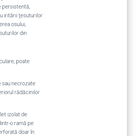
 persistentă,
iritării ţesuturilor
gerea osului,
uturilor din
culare, poate
te sau necrozate
eriorul rădăcinilor
et izolat de
dintr-o ramă pe
rforată doar în