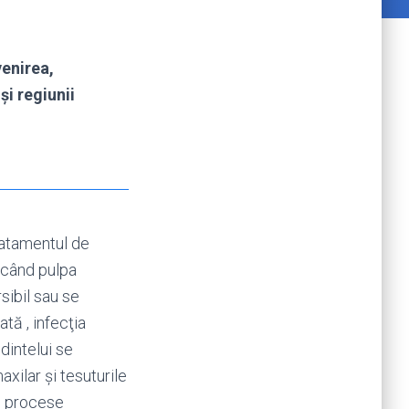
enirea,
și regiunii
ratamentul de
 când pulpa
sibil sau se
tă , infecţia
 dintelui se
axilar şi tesuturile
te procese