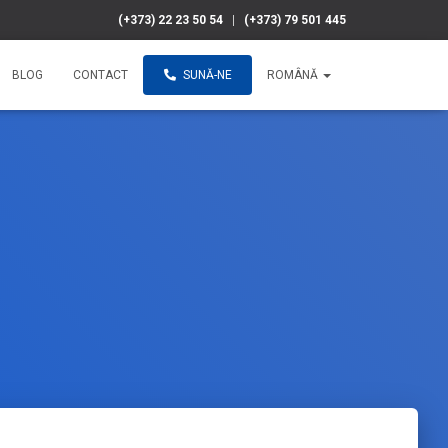
(+373) 22 23 50 54
|
(+373) 79 501 445
BLOG
CONTACT
SUNĂ-NE
ROMÂNĂ