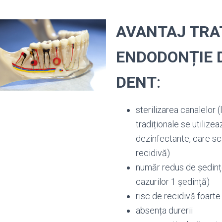
AVANTAJ TR
ENDODONȚIE 
DENT
:
sterilizarea canalelor 
tradiționale se utilize
dezinfectante, care sc
recidivă)
număr redus de ședințe
cazurilor 1 ședință)
risc de recidivă foart
absența durerii