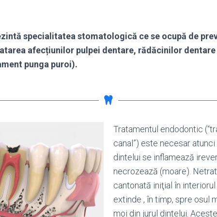
zintă specialitatea stomatologică ce se ocupă de prev
ratarea afecțiunilor pulpei dentare, rădăcinilor dentare 
tament punga puroi).
Tratamentul endodontic (“t
canal”) este necesar atunci
dintelui se inflamează irever
necrozează (moare). Netrata
cantonată iniţial în interiorul
extinde , în timp, spre osul m
moi din jurul dintelui. Aces