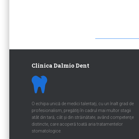
Clinica Dalmio Dent
O echipa unică de medici talentaţi, cu un înalt grad de
profesionalism, pregătiţi în cadrul mai multor stagii
atât din tară, cât şi din străinătate, având competenţe
distincte, care acoperă toată aria tratamentelor
stomatologice.