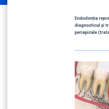
Endodonția repre
diagnosticul și t
periapicale (tra