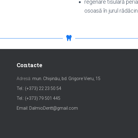
regenare tisulară peri
osoasă în jurul rădăcin
Contacte
Adresă:
mun. Chișinău, bd. Grigore Vieru, 15
Tel.: (+373) 22 23 50 54
Tel.: (+373) 79 501 445
Email: DalmioDentt@gmail.com