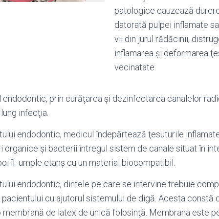
patologice cauzează durere
datorată pulpei inflamate sau 
vii din jurul rădăcinii, distru
inflamarea şi deformarea ţes
vecinatate.
endodontic, prin curăţarea şi dezinfectarea canalelor radi
lung infecţia.
tului endodontic, medicul îndepărtează ţesuturile inflama
 organice şi bacterii întregul sistem de canale situat în int
apoi îl umple etanş cu un material biocompatibil.
tului endodontic, dintele pe care se intervine trebuie compl
 pacientului cu ajutorul sistemului de digă. Acesta constă 
 o membrană de latex de unică folosinţă. Membrana este pe