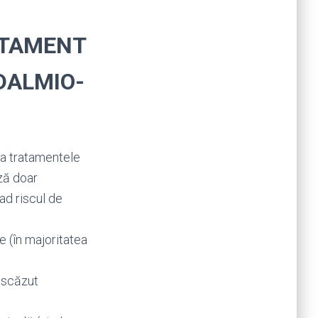
ATAMENT
DALMIO-
(la tratamentele
ază doar
ad riscul de
 (în majoritatea
e scăzut