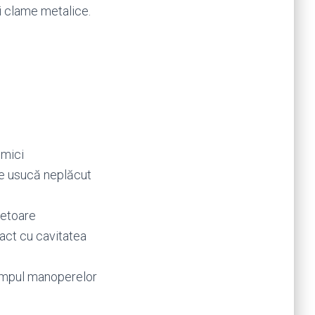
ei clame metalice.
 mici
are usucă neplăcut
ăietoare
tact cu cavitatea
timpul manoperelor