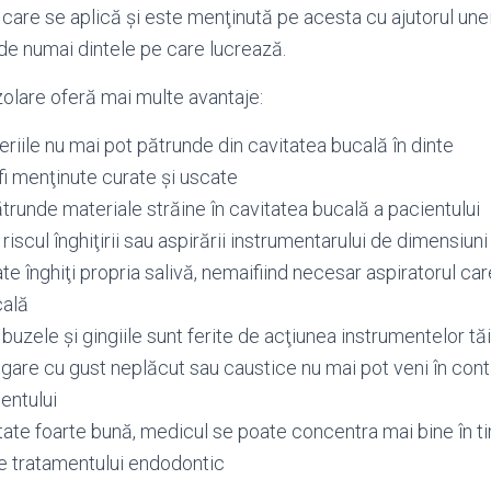
e care se aplică şi este menţinută pe acesta cu ajutorul un
de numai dintele pe care lucrează.
olare oferă mai multe avantaje:
teriile nu mai pot pătrunde din cavitatea bucală în dinte
fi menţinute curate şi uscate
trunde materiale străine în cavitatea bucală a pacientului
riscul înghiţirii sau aspirării instrumentarului de dimensiuni
te înghiţi propria salivă, nemaifiind necesar aspiratorul c
ală
a, buzele şi gingiile sunt ferite de acţiunea instrumentelor t
irigare cu gust neplăcut sau caustice nu mai pot veni în con
entului
itate foarte bună, medicul se poate concentra mai bine în 
e tratamentului endodontic