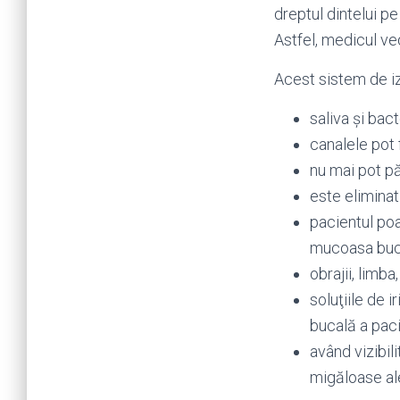
dreptul dintelui p
Astfel, medicul ve
Acest sistem de iz
saliva şi bac
canalele pot 
nu mai pot pă
este eliminat 
pacientul poa
mucoasa buc
obrajii, limb
soluţiile de 
bucală a paci
având vizibil
migăloase al