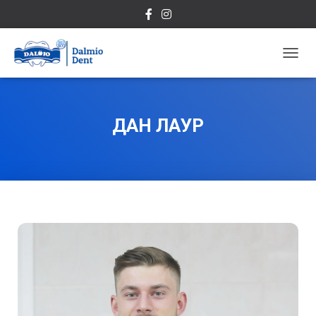
П
Е
Р
Е
К
ДАН ЛАУР
Л
Ю
Ч
И
Т
Ь
Н
А
В
И
Г
А
Ц
И